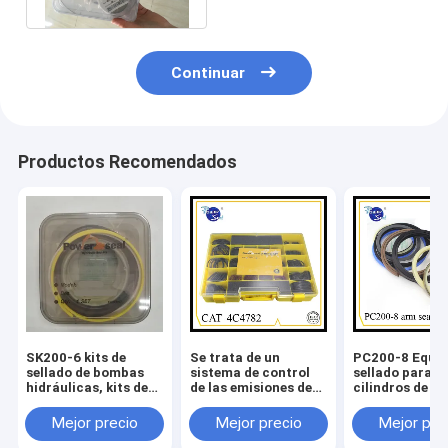
Continuar
Productos Recomendados
SK200-6 kits de
Se trata de un
PC200-8 Equip
sellado de bombas
sistema de control
sellado para
hidráulicas, kits de
de las emisiones de
cilindros de b
sellado de motores
gases de escape.
oscilantes, kits de
Mejor precio
Mejor precio
Mejor pre
sellado de motores
de viaje