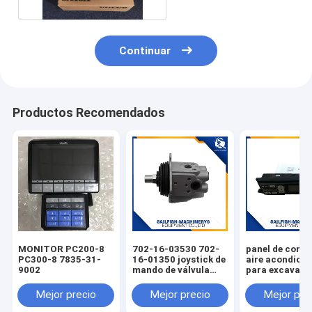
Continuar
Productos Recomendados
MONITOR PC200-8
702-16-03530 702-
panel de contr
PC300-8 7835-31-
16-01350 joystick de
aire acondici
9002
mando de válvula
para excavado
piloto para
KOMATSU PC2
excavadora
PC220-7 PC30
Mejor precio
Mejor precio
Mejor pre
KOMATSU PC200-7
D65E excavadora