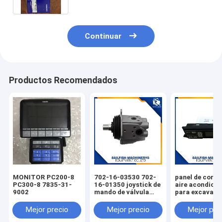
Continuar
Productos Recomendados
MONITOR PC200-8
702-16-03530 702-
panel de contr
PC300-8 7835-31-
16-01350 joystick de
aire acondici
9002
mando de válvula
para excavado
piloto para
KOMATSU PC2
excavadora
PC220-7 PC30
Mejor precio
Mejor precio
Mejor pre
KOMATSU PC200-7
D65E excavadora